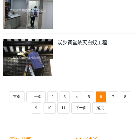
炭步祠堂杀灭白蚁工程
首页
上一页
2
3
4
5
6
7
8
9
10
11
下一页
尾页