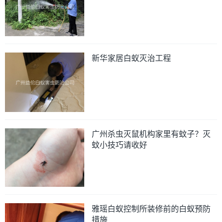
新华家居白蚁灭治工程
广州杀虫灭鼠机构家里有蚊子？灭
蚊小技巧请收好
雅瑶白蚁控制所装修前的白蚁预防
措施