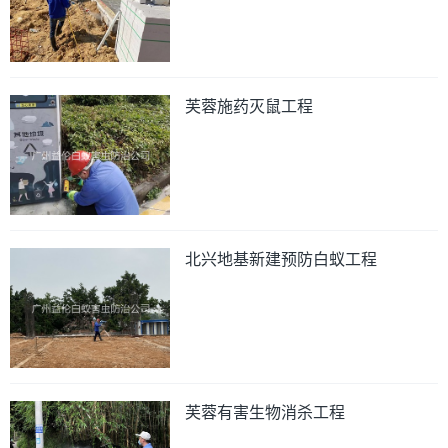
芙蓉施药灭鼠工程
北兴地基新建预防白蚁工程
芙蓉有害生物消杀工程