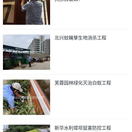
北兴蚊蝇孳生地消杀工程
芙蓉园林绿化灭治白蚁工程
新华水利堤坝鼠害防控工程