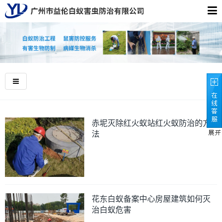
赤坭灭除红火蚁站红火蚁防治的方
法
花东白蚁备案中心房屋建筑如何灭
治白蚁危害