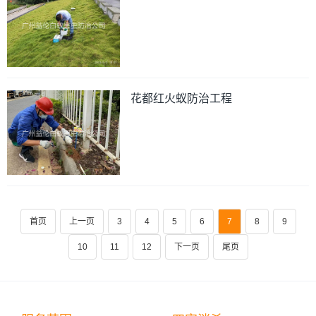
花都红火蚁防治工程
首页
上一页
3
4
5
6
7
8
9
10
11
12
下一页
尾页