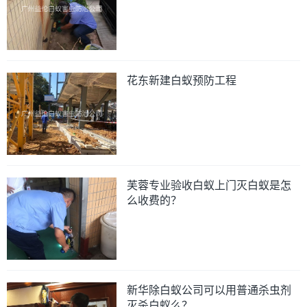
花东新建白蚁预防工程
芙蓉专业验收白蚁上门灭白蚁是怎
么收费的？
新华除白蚁公司可以用普通杀虫剂
灭杀白蚁么？