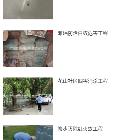
雅瑶防治白蚁危害工程
花山社区四害消杀工程
炭步灭除红火蚁工程