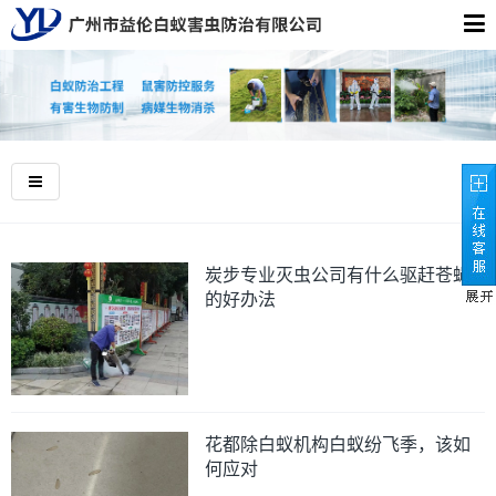
炭步专业灭虫公司有什么驱赶苍蝇
的好办法
花都除白蚁机构白蚁纷飞季，该如
何应对