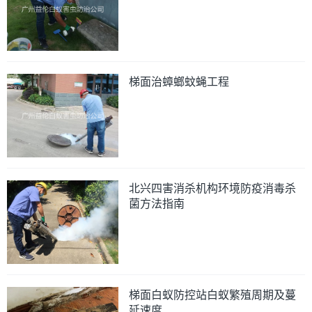
梯面治蟑螂蚊蝇工程
北兴四害消杀机构环境防疫消毒杀
菌方法指南
梯面白蚁防控站白蚁繁殖周期及蔓
延速度