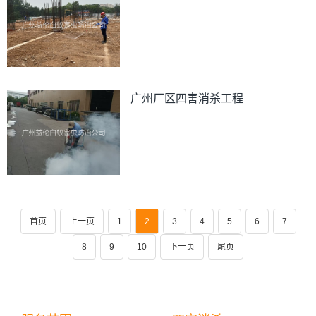
广州厂区四害消杀工程
首页
上一页
1
2
3
4
5
6
7
8
9
10
下一页
尾页