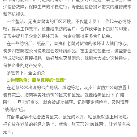
少设备故障，保障生产的平稳进行，降低因设备损坏带来的维修成本
和停机损失。
一个整洁、无虫害鼠害的厂区环境，不仅能让员工工作起来心情舒
畅，提高工作效率，还能给来访的客户、合作伙伴留下良好的印象，
无形中提升了企业的整体形象，为企业赢得更多合作机会。
在一些纺织厂、纸品厂，害虫和老鼠对货物的破坏让人触目惊心。
炭步四害防控公司说老鼠会咬坏纺织品，害虫会蛀蚀纸张，这些都会
造成货物的直接损耗。做好
除虫灭鼠
消杀，就能大大减少这种损失，
保护企业的财产安全。
多管齐下，全面消杀
1.物理防治：简单直接的“武器”
在老鼠经常出没的仓库角落、墙边等地，炭步四害防控公司放置上
装有花生、腊肉等美味诱饵的鼠夹和鼠笼。就像给老鼠设下了“陷
阱”，一旦它们贪吃，就会被成功捕获。记得要定期检查，及时清理
“战利品”哦。
在配电室等不适合放置鼠夹、鼠笼的地方，粘鼠板就派上用场啦。
把它放在老鼠的必经之路上，就像一张无形的“蜘蛛网”，让老鼠有来
无回。