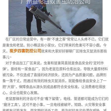
在厂区的日常运营中，有一群“不速之客”常常让人头疼不已，它们就
是害虫和老鼠。别小瞧这些小家伙，它们带来的危害可不容小觑。今
炭步四害防控公司
天，
就来和大家好好聊聊厂区除虫灭鼠消杀那些
事儿~
对于食品加工厂区来说，虫害和鼠害简直就是食品安全的“定时炸
弹”。曾经有一家食品厂，因为老鼠在原料仓库出没，导致大量原材料
被污染，不仅造成了直接的经济损失，还因为产品质量问题，品牌形
象一落千丈。而通过有效的除虫灭鼠消杀，就能像给食品安全上了一
把“大锁”，保障食品从源头到成品都符合安全标准，让消费者吃得放
心，企业也能安心发展。
老鼠那锋利的牙齿可不会“嘴下留情”，电线、管道都可能成为它们的
“磨牙工具”。这可不是小事，一旦电线被破坏，短路、火灾等安全事
故都有可能发生。而定期的消杀工作，能及时赶走这些潜在威胁，减