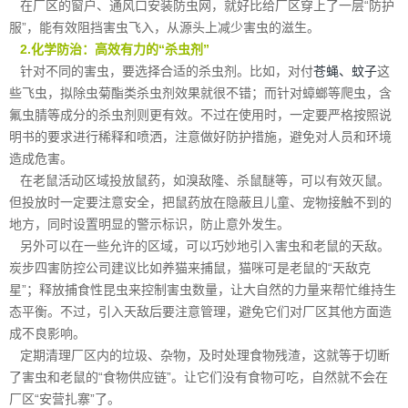
在厂区的窗户、通风口安装防虫网，就好比给厂区穿上了一层“防护
服”，能有效阻挡害虫飞入，从源头上减少害虫的滋生。
2.化学防治：高效有力的“杀虫剂”
针对不同的害虫，要选择合适的杀虫剂。比如，对付
苍蝇、蚊子
这
些飞虫，拟除虫菊酯类杀虫剂效果就很不错；而针对蟑螂等爬虫，含
氟虫腈等成分的杀虫剂则更有效。不过在使用时，一定要严格按照说
明书的要求进行稀释和喷洒，注意做好防护措施，避免对人员和环境
造成危害。
在老鼠活动区域投放鼠药，如溴敌隆、杀鼠醚等，可以有效灭鼠。
但投放时一定要注意安全，把鼠药放在隐蔽且儿童、宠物接触不到的
地方，同时设置明显的警示标识，防止意外发生。
另外可以在一些允许的区域，可以巧妙地引入害虫和老鼠的天敌。
炭步四害防控公司建议比如养猫来捕鼠，猫咪可是老鼠的“天敌克
星”；释放捕食性昆虫来控制害虫数量，让大自然的力量来帮忙维持生
态平衡。不过，引入天敌后要注意管理，避免它们对厂区其他方面造
成不良影响。
定期清理厂区内的垃圾、杂物，及时处理食物残渣，这就等于切断
了害虫和老鼠的“食物供应链”。让它们没有食物可吃，自然就不会在
厂区“安营扎寨”了。