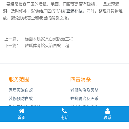
要经常检查厂区的墙壁、地面、门窗等是否有破损，一旦发现漏
洞，及时修补，就像给厂区的“防线
”查漏补缺
。同时，整理好货物堆
放，避免形成害虫和老鼠的藏身之所。
上一篇：
梯面木质家具白蚁防治工程
下一篇：
雅瑶体育馆灭治白蚁工程
服务范围
四害消杀
家居灭治白蚁
老鼠防治及灭杀
装修预防白蚁
蟑螂防治及灭杀
新建房屋白蚁预防
臭虫防治及灭杀
杀虫灭鼠工程
蚊子防治及灭杀
首页
电话
联系
病媒生物防控
苍蝇防治及灭杀