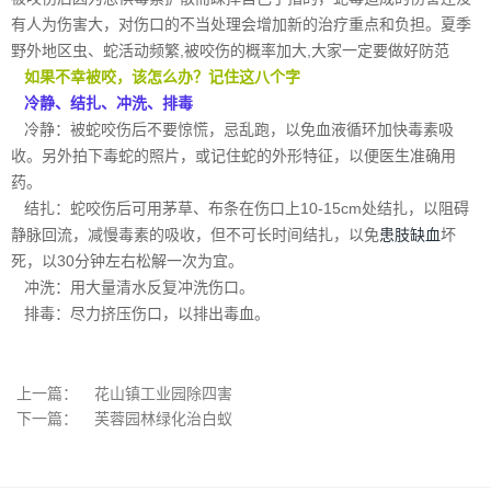
有人为伤害大，对伤口的不当处理会增加新的治疗重点和负担。夏季
野外地区虫、蛇活动频繁,被咬伤的概率加大,大家一定要做好防范
如果不幸被咬，该怎么办？记住这八个字
冷静、结扎、冲洗、排毒
冷静：被蛇咬伤后不要惊慌，忌乱跑，以免血液循环加快毒素吸
收。另外拍下毒蛇的照片，或记住蛇的外形特征，以便医生准确用
药。
结扎：蛇咬伤后可用茅草、布条在伤口上10-15cm处结扎，以阻碍
静脉回流，减慢毒素的吸收，但不可长时间结扎，以免
患肢缺血
坏
死，以30分钟左右松解一次为宜。
冲洗：用大量清水反复冲洗伤口。
排毒：尽力挤压伤口，以排出毒血。
上一篇：
花山镇工业园除四害
下一篇：
芙蓉园林绿化治白蚁