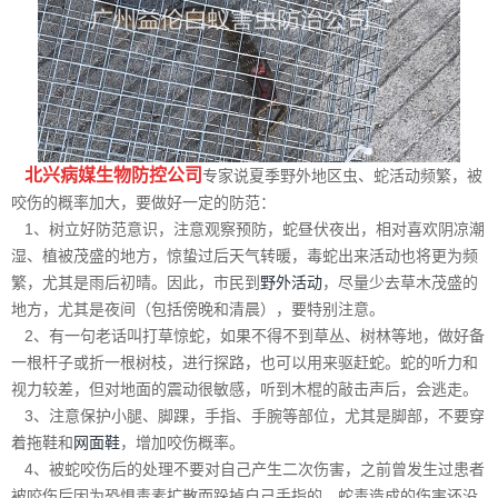
北兴病媒生物防控公司
专家说夏季野外地区虫、蛇活动频繁，被
咬伤的概率加大，要做好一定的防范：
1、树立好防范意识，注意观察预防，蛇昼伏夜出，相对喜欢阴凉潮
湿、植被茂盛的地方，惊蛰过后天气转暖，毒蛇出来活动也将更为频
繁，尤其是雨后初晴。因此，市民到
野外活动
，尽量少去草木茂盛的
地方，尤其是夜间（包括傍晚和清晨），要特别注意。
2、有一句老话叫打草惊蛇，如果不得不到草丛、树林等地，做好备
一根杆子或折一根树枝，进行探路，也可以用来驱赶蛇。蛇的听力和
视力较差，但对地面的震动很敏感，听到木棍的敲击声后，会逃走。
3、注意保护小腿、脚踝，手指、手腕等部位，尤其是脚部，不要穿
着拖鞋和
网面鞋
，增加咬伤概率。
4、被蛇咬伤后的处理不要对自己产生二次伤害，之前曾发生过患者
被咬伤后因为恐惧毒素扩散而跺掉自己手指的，蛇毒造成的伤害还没