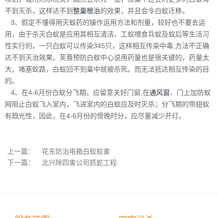
不到灭杀，这样达不到
整巢根治
的效果，并且会令白蚁迁移。
3、假定不懂得用灭蚁药的操作运用方法和剂量，较好也不要去运
用，由于杀灭白蚁是应用其相互清洁、工蚁喂食兵蚁及蚁后等生活习
性实行的，一只白蚁可以传染345只，这样相互传染中毒,方法不正确
达不到灭治效果。芙蓉预防白蚁中心说用药量也是很关键的，药量太
大，堵塞蚁路，白蚁回不到巢中就被杀死。而无法抵达相互传染的目
的。
4、在4-6月份白蚁分飞期，应留意关好门窗,在
通风窗
、门上加防蚁
网阻止白蚁飞入室内，飞进室内的白蚁应及时灭杀；分飞期的带翅蚁
有趋光性，因此，在4-6月份的傍晚时分，应尽量减少开灯。
上一篇：
花东防治电箱白蚁蚁害
下一篇：
北兴除四害公司抓蛇工程