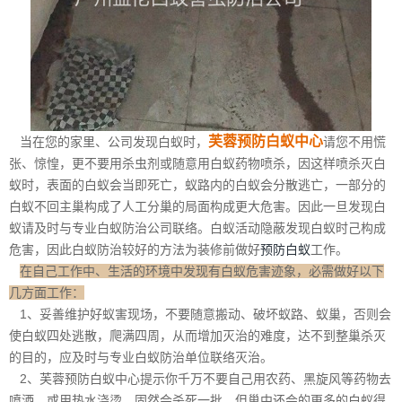
芙蓉预防白蚁中心
当在您的家里、公司发现白蚁时，
请您不用慌
张、惊惶，更不要用杀虫剂或随意用白蚁药物喷杀，因这样喷杀灭白
蚁时，表面的白蚁会当即死亡，蚁路内的白蚁会分散逃亡，一部分的
白蚁不回主巢构成了人工分巢的局面构成更大危害。因此一旦发现白
蚁请及时与专业白蚁防治公司联络。白蚁活动隐蔽发现白蚁时己构成
危害，因此白蚁防治较好的方法为装修前做好
预防白蚁
工作。
在自己工作中、生活的环境中发现有白蚁危害迹象，必需做好以下
几方面工作：
1、妥善维护好蚁害现场，不要随意搬动、破坏蚁路、蚁巢，否则会
使白蚁四处逃散，爬满四周，从而增加灭治的难度，达不到整巢杀灭
的目的，应及时与专业白蚁防治单位联络灭治。
2、芙蓉预防白蚁中心提示你千万不要自己用农药、黑旋风等药物去
喷洒，或用热水浇烫，固然会杀死一批，但巢中还会的更多的白蚁得