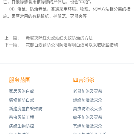
亡，其他蟑螂食用该蟑螂的尸体后，也会“中招”。
（4）治鼠：防治老鼠，普通采用环境、物理、化学方法相分离的措
施。家庭常用的有粘鼠纸、捕鼠笼、灭鼠夹等。
上一篇：
赤坭灭除红火蚁站红火蚁防治的方法
下一篇：
花都白蚁预防公司防治堤坝白蚁可以采取哪些措施
服务范围
四害消杀
家居灭治白蚁
老鼠防治及灭杀
装修预防白蚁
蟑螂防治及灭杀
新建房屋白蚁预防
臭虫防治及灭杀
杀虫灭鼠工程
蚊子防治及灭杀
病媒生物防控
苍蝇防治及灭杀