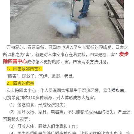
万物复苏，春意盎然，可四害也进入了生长繁衍的顶峰期，四害之
炭步
所以称之为“害”，就是对人体安康存在着要挟，四害是哪四害？
除四害中心
教你怎么更好的除四害，四害消杀方法引见。
1、四害是哪四害？
“四害”，即蚊子、苍蝇、蟑螂、老鼠。
2、四害的危害
炭步除四害中心工作人员说四害常孳生于湿热环境，易
传播疾病
，
可携带竟到达110多种病源，对人体形成极大危害。
（1）偷吃粮食，形成经济损失；
（2）破坏衣物、家具、电器等，不只能够形成物品的损失，严重还
可惹起火灾等；
（3）叮咬人体，骚扰人们休息和工作；
（4）更为严重的是能够传播多种疾病，比拟凶猛的比方出血热、痢