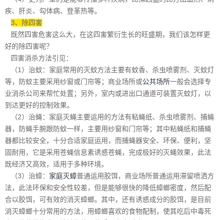
疾、肝炎、勾体病、登革热等。
3、除四害
既然四害危害这么大，在这四害繁衍生长的旺盛期，我们该怎样更
好的除四害呢？
四害消杀方法引见：
（1）治蚊：家庭常用的灭蚊方法主要有蚊香、杀虫喷雾剂、灭蚊灯
等，防蚊主要采用纱窗或门帘等；商业场所或
公共场所
一般会选择专
业消杀公司来帮忙处置；另外，室内或进出口通道可装置灭蚊灯，以
到达更好的控制效果。
（2）治蝇：家庭灭蝇主要运用的方法有粘蝇纸、杀虫喷雾剂、捕蝇
器，防蝇手腕跟防蚊一样，主要用纱窗和门帘等；其中粘蝇纸和捕蝇
器都比较安全，十分合适家庭运用，而捕蝇器安全、环保、便利，坚
固耐用，它是采用苍蝇信息素诱惑苍蝇，完成极好的灭蝇效果，此法
既经济又高效，适用于多种环境。
（3）治蟑：
家庭灭蟑
普通运用胶饵，商业场所普通运用滞留喷洒方
法，此法环保和安全性较差，但是能够很快的降低蟑螂密度，然后配
合以胶饵，可有效的消灭蟑螂。其中，还有诱惑成分的胶饵，是目前
消灭蟑螂十分常用的方法，用蟑螂喜欢的食物配制，使其吃后中毒死